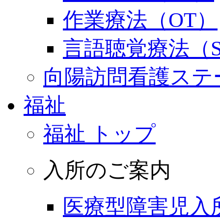
作業療法（OT）
言語聴覚療法（S
向陽訪問看護ステ
福祉
福祉 トップ
入所のご案内
医療型障害児入