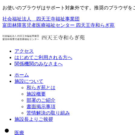
お使いのブラウザはサポート対象外です。推奨のブラウザを
社会福祉法人 四天王寺福祉事業団
富田林障害児者医療福祉センター
四天王寺和らぎ苑
アクセス
はじめてご利用される方へ
関係機関のみなさまへ
ホーム
施設について
和らぎ苑とは
施設概要
部署のご紹介
書面掲示事項
苦情解決の取り組み
施設長よりご挨拶
医療