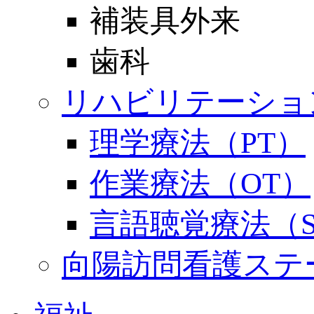
補装具外来
歯科
リハビリテーショ
理学療法（PT）
作業療法（OT）
言語聴覚療法（S
向陽訪問看護ステ