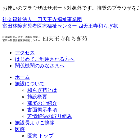
お使いのブラウザはサポート対象外です。推奨のブラウザを
社会福祉法人 四天王寺福祉事業団
富田林障害児者医療福祉センター
四天王寺和らぎ苑
アクセス
はじめてご利用される方へ
関係機関のみなさまへ
ホーム
施設について
和らぎ苑とは
施設概要
部署のご紹介
書面掲示事項
苦情解決の取り組み
施設長よりご挨拶
医療
医療 トップ