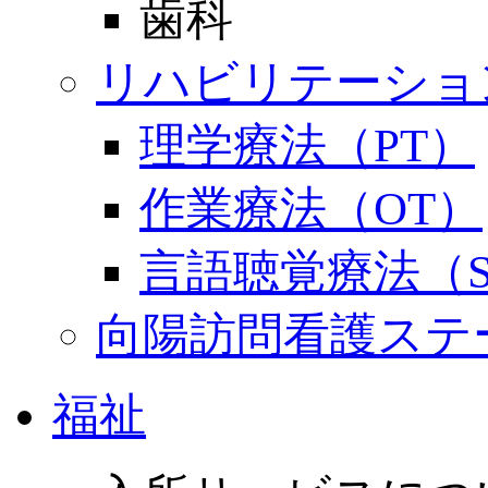
歯科
リハビリテーショ
理学療法（PT）
作業療法（OT）
言語聴覚療法（S
向陽訪問看護ステ
福祉