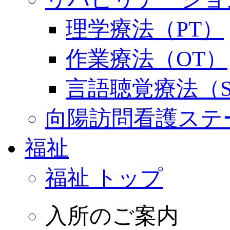
理学療法（PT）
作業療法（OT）
言語聴覚療法（S
向陽訪問看護ステ
福祉
福祉 トップ
入所のご案内