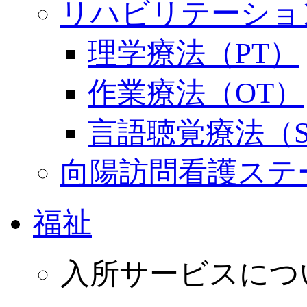
リハビリテーショ
理学療法（PT）
作業療法（OT）
言語聴覚療法（S
向陽訪問看護ステ
福祉
入所サービスにつ