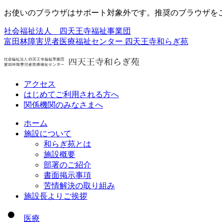
お使いのブラウザはサポート対象外です。推奨のブラウザを
社会福祉法人 四天王寺福祉事業団
富田林障害児者医療福祉センター
四天王寺和らぎ苑
アクセス
はじめてご利用される方へ
関係機関のみなさまへ
ホーム
施設について
和らぎ苑とは
施設概要
部署のご紹介
書面掲示事項
苦情解決の取り組み
施設長よりご挨拶
医療