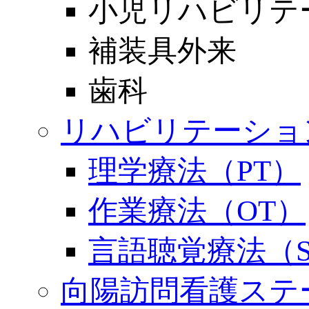
小児リハビリテ
補装具外来
歯科
リハビリテーショ
理学療法（PT）
作業療法（OT）
言語聴覚療法（S
向陽訪問看護ステ