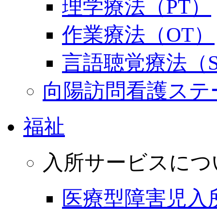
理学療法（PT）
作業療法（OT）
言語聴覚療法（S
向陽訪問看護ステ
福祉
入所サービスにつ
医療型障害児入