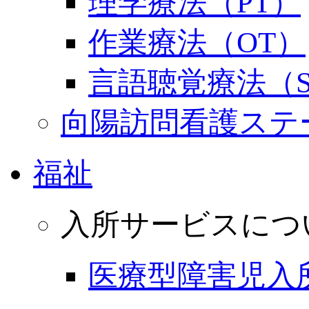
理学療法（PT）
作業療法（OT）
言語聴覚療法（S
向陽訪問看護ステ
福祉
入所サービスにつ
医療型障害児入