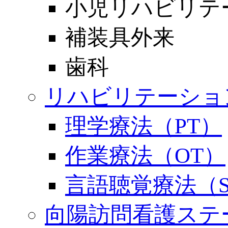
小児リハビリテ
補装具外来
歯科
リハビリテーショ
理学療法（PT）
作業療法（OT）
言語聴覚療法（S
向陽訪問看護ステ