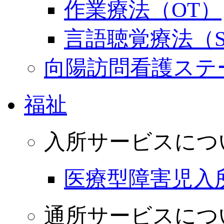
作業療法（OT）
言語聴覚療法（S
向陽訪問看護ステ
福祉
入所サービスにつ
医療型障害児入
通所サービスにつ