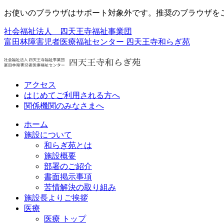
お使いのブラウザはサポート対象外です。推奨のブラウザを
社会福祉法人 四天王寺福祉事業団
富田林障害児者医療福祉センター
四天王寺和らぎ苑
アクセス
はじめてご利用される方へ
関係機関のみなさまへ
ホーム
施設について
和らぎ苑とは
施設概要
部署のご紹介
書面掲示事項
苦情解決の取り組み
施設長よりご挨拶
医療
医療 トップ