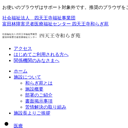
お使いのブラウザはサポート対象外です。推奨のブラウザを
社会福祉法人 四天王寺福祉事業団
富田林障害児者医療福祉センター
四天王寺和らぎ苑
アクセス
はじめてご利用される方へ
関係機関のみなさまへ
ホーム
施設について
和らぎ苑とは
施設概要
部署のご紹介
書面掲示事項
苦情解決の取り組み
施設長よりご挨拶
医療