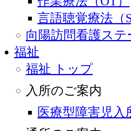
作業療法（OT）
言語聴覚療法（S
向陽訪問看護ステ
福祉
福祉 トップ
入所のご案内
医療型障害児入