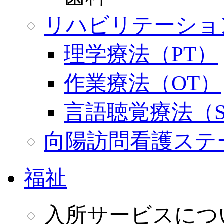
リハビリテーショ
理学療法（PT）
作業療法（OT）
言語聴覚療法（S
向陽訪問看護ステ
福祉
入所サービスにつ