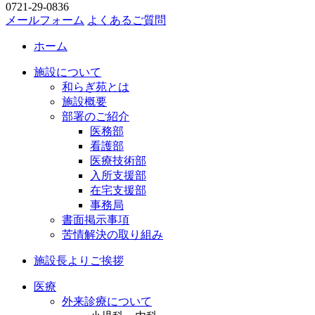
0721-29-0836
メールフォーム
よくあるご質問
ホーム
施設について
和らぎ苑とは
施設概要
部署のご紹介
医務部
看護部
医療技術部
入所支援部
在宅支援部
事務局
書面掲示事項
苦情解決の取り組み
施設長よりご挨拶
医療
外来診療について