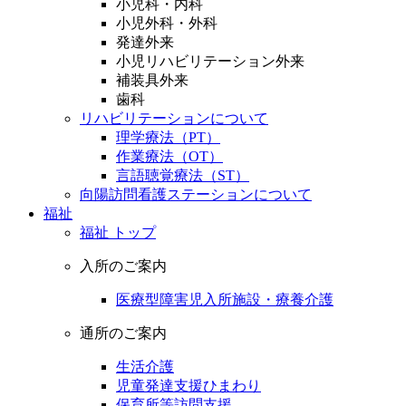
小児科・内科
小児外科・外科
発達外来
小児リハビリテーション外来
補装具外来
歯科
リハビリテーションについて
理学療法（PT）
作業療法（OT）
言語聴覚療法（ST）
向陽訪問看護ステーションについて
福祉
福祉 トップ
入所のご案内
医療型障害児入所施設・療養介護
通所のご案内
生活介護
児童発達支援ひまわり
保育所等訪問支援