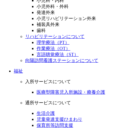
小児科・内科
小児外科・外科
発達外来
小児リハビリテーション外来
補装具外来
歯科
リハビリテーションについて
理学療法（PT）
作業療法（OT）
言語聴覚療法（ST）
向陽訪問看護ステーションについて
福祉
入所サービスについて
医療型障害児入所施設・療養介護
通所サービスについて
生活介護
児童発達支援ひまわり
保育所等訪問支援