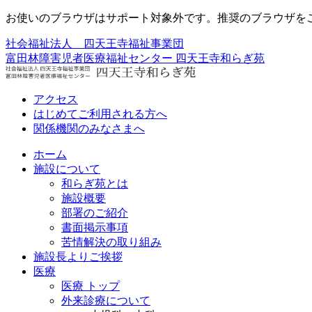
お使いのブラウザはサポート対象外です。推奨のブラウザを
社会福祉法人 四天王寺福祉事業団
富田林障害児者医療福祉センター
四天王寺和らぎ苑
アクセス
はじめてご利用される方へ
関係機関のみなさまへ
ホーム
施設について
和らぎ苑とは
施設概要
部署のご紹介
書面掲示事項
苦情解決の取り組み
施設長よりご挨拶
医療
医療 トップ
外来診療について