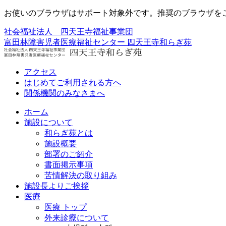
お使いのブラウザはサポート対象外です。推奨のブラウザを
社会福祉法人 四天王寺福祉事業団
富田林障害児者医療福祉センター
四天王寺和らぎ苑
アクセス
はじめてご利用される方へ
関係機関のみなさまへ
ホーム
施設について
和らぎ苑とは
施設概要
部署のご紹介
書面掲示事項
苦情解決の取り組み
施設長よりご挨拶
医療
医療 トップ
外来診療について