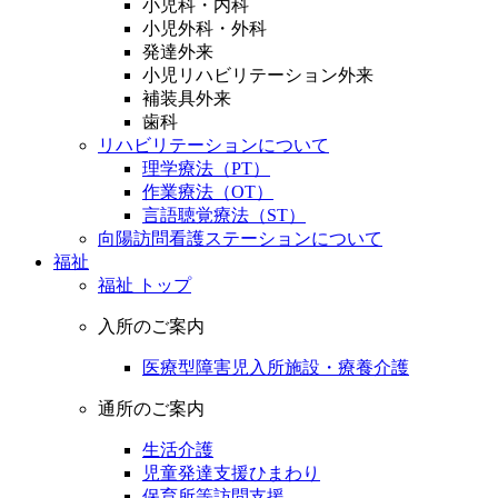
小児科・内科
小児外科・外科
発達外来
小児リハビリテーション外来
補装具外来
歯科
リハビリテーションについて
理学療法（PT）
作業療法（OT）
言語聴覚療法（ST）
向陽訪問看護ステーションについて
福祉
福祉 トップ
入所のご案内
医療型障害児入所施設・療養介護
通所のご案内
生活介護
児童発達支援ひまわり
保育所等訪問支援