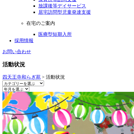
放課後等デイサービス
居宅訪問型児童発達支援
在宅のご案内
医療型短期入所
採用情報
お問い合わせ
活動状況
四天王寺和らぎ苑
>
活動状況