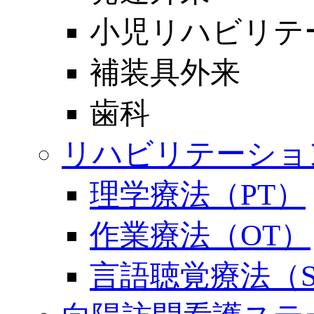
小児リハビリテ
補装具外来
歯科
リハビリテーショ
理学療法（PT）
作業療法（OT）
言語聴覚療法（S