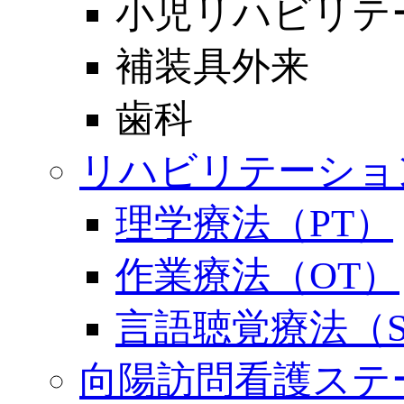
小児リハビリテ
補装具外来
歯科
リハビリテーショ
理学療法（PT）
作業療法（OT）
言語聴覚療法（S
向陽訪問看護ステ