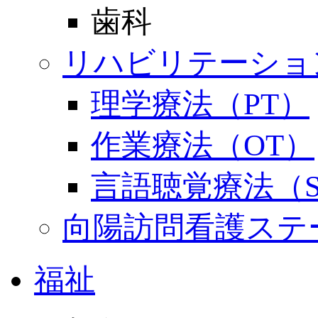
歯科
リハビリテーショ
理学療法（PT）
作業療法（OT）
言語聴覚療法（S
向陽訪問看護ステ
福祉