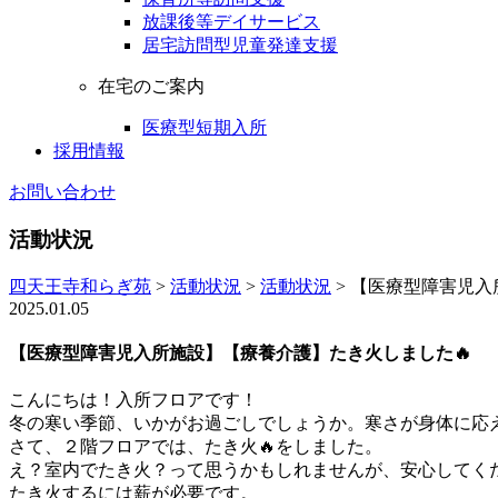
放課後等デイサービス
居宅訪問型児童発達支援
在宅のご案内
医療型短期入所
採用情報
お問い合わせ
活動状況
四天王寺和らぎ苑
>
活動状況
>
活動状況
>
【医療型障害児入
2025.01.05
【医療型障害児入所施設】【療養介護】たき火しました🔥
こんにちは！入所フロアです！
冬の寒い季節、いかがお過ごしでしょうか。寒さが身体に応
さて、２階フロアでは、たき火🔥をしました。
え？室内でたき火？って思うかもしれませんが、安心してく
たき火するには薪が必要です。