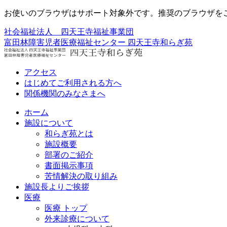
お使いのブラウザはサポート対象外です。推奨のブラウザを
社会福祉法人 四天王寺福祉事業団
富田林障害児者医療福祉センター
四天王寺和らぎ苑
アクセス
はじめてご利用される方へ
関係機関のみなさまへ
ホーム
施設について
和らぎ苑とは
施設概要
部署のご紹介
書面掲示事項
苦情解決の取り組み
施設長よりご挨拶
医療
医療 トップ
外来診療について