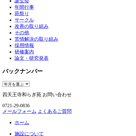
誕生会
年間行事
苑祭り
サークル
改善の取り組み
その他
苦情解決の取り組み
採用情報
研修案内
論文・研究発表
バックナンバー
四天王寺和らぎ苑 お問い合わせ
0721-29-0836
メールフォーム
よくあるご質問
ホーム
施設について