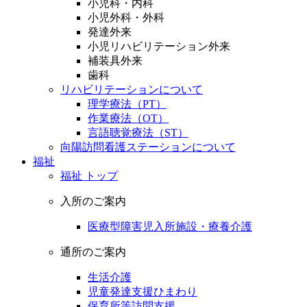
小児科・内科
小児外科・外科
発達外来
小児リハビリテーション外来
補装具外来
歯科
リハビリテーションについて
理学療法（PT）
作業療法（OT）
言語聴覚療法（ST）
向陽訪問看護ステーションについて
福祉
福祉 トップ
入所のご案内
医療型障害児入所施設・療養介護
通所のご案内
生活介護
児童発達支援ひまわり
保育所等訪問支援