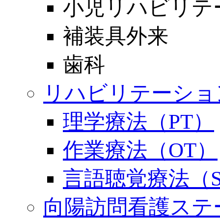
小児リハビリテ
補装具外来
歯科
リハビリテーショ
理学療法（PT）
作業療法（OT）
言語聴覚療法（S
向陽訪問看護ステ