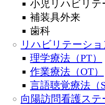
小児リハビリテ
補装具外来
歯科
リハビリテーショ
理学療法（PT）
作業療法（OT）
言語聴覚療法（S
向陽訪問看護ステ