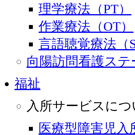
理学療法（PT）
作業療法（OT）
言語聴覚療法（S
向陽訪問看護ステ
福祉
入所サービスにつ
医療型障害児入