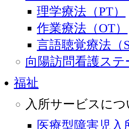
理学療法（PT）
作業療法（OT）
言語聴覚療法（S
向陽訪問看護ステ
福祉
入所サービスにつ
医療型障害児入