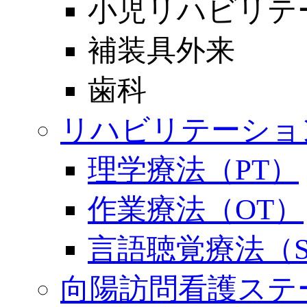
小児リハビリテ
補装具外来
歯科
リハビリテーショ
理学療法（PT）
作業療法（OT）
言語聴覚療法（S
向陽訪問看護ステ