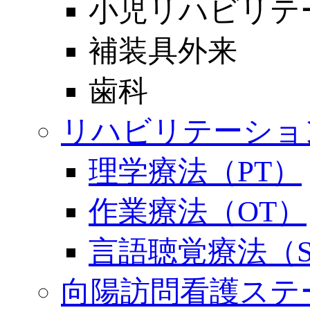
小児リハビリテ
補装具外来
歯科
リハビリテーショ
理学療法（PT）
作業療法（OT）
言語聴覚療法（S
向陽訪問看護ステ