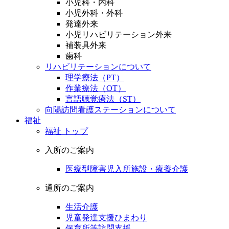
小児科・内科
小児外科・外科
発達外来
小児リハビリテーション外来
補装具外来
歯科
リハビリテーションについて
理学療法（PT）
作業療法（OT）
言語聴覚療法（ST）
向陽訪問看護ステーションについて
福祉
福祉 トップ
入所のご案内
医療型障害児入所施設・療養介護
通所のご案内
生活介護
児童発達支援ひまわり
保育所等訪問支援