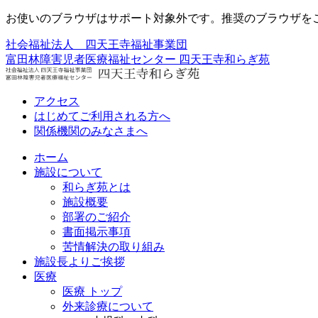
お使いのブラウザはサポート対象外です。推奨のブラウザを
社会福祉法人 四天王寺福祉事業団
富田林障害児者医療福祉センター
四天王寺和らぎ苑
アクセス
はじめてご利用される方へ
関係機関のみなさまへ
ホーム
施設について
和らぎ苑とは
施設概要
部署のご紹介
書面掲示事項
苦情解決の取り組み
施設長よりご挨拶
医療
医療 トップ
外来診療について