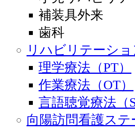
補装具外来
歯科
リハビリテーショ
理学療法（PT）
作業療法（OT）
言語聴覚療法（S
向陽訪問看護ステ