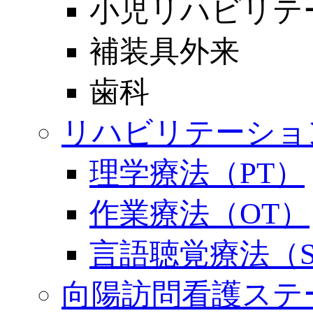
小児リハビリテ
補装具外来
歯科
リハビリテーショ
理学療法（PT）
作業療法（OT）
言語聴覚療法（S
向陽訪問看護ステ