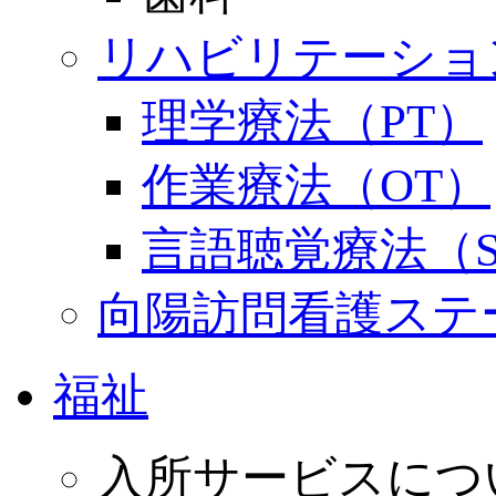
リハビリテーショ
理学療法（PT）
作業療法（OT）
言語聴覚療法（S
向陽訪問看護ステ
福祉
入所サービスにつ