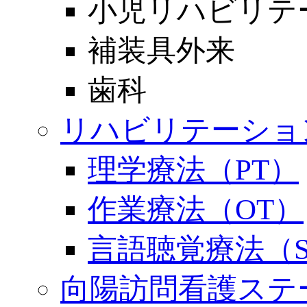
小児リハビリテ
補装具外来
歯科
リハビリテーショ
理学療法（PT）
作業療法（OT）
言語聴覚療法（S
向陽訪問看護ステ