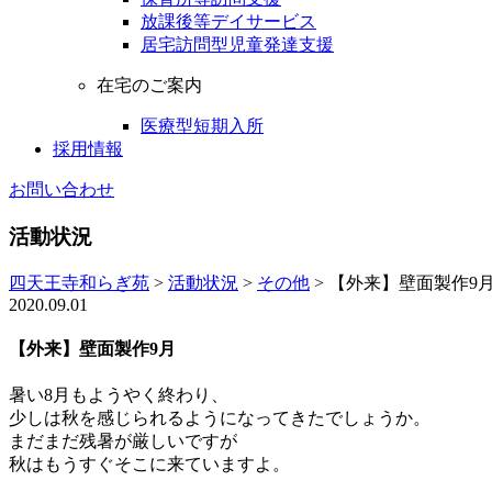
放課後等デイサービス
居宅訪問型児童発達支援
在宅のご案内
医療型短期入所
採用情報
お問い合わせ
活動状況
四天王寺和らぎ苑
>
活動状況
>
その他
>
【外来】壁面製作9
2020.09.01
【外来】壁面製作9月
暑い
8
月もようやく終わり、
少しは秋を感じられるようになってきたでしょうか。
まだまだ残暑が厳しいですが
秋はもうすぐそこに来ていますよ。