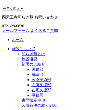
四天王寺和らぎ苑 お問い合わせ
0721-29-0836
メールフォーム
よくあるご質問
ホーム
施設について
和らぎ苑とは
施設概要
部署のご紹介
医務部
看護部
医療技術部
入所支援部
在宅支援部
事務局
書面掲示事項
苦情解決の取り組み