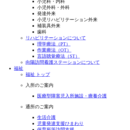
小児科・内科
小児外科・外科
発達外来
小児リハビリテーション外来
補装具外来
歯科
リハビリテーションについて
理学療法（PT）
作業療法（OT）
言語聴覚療法（ST）
向陽訪問看護ステーションについて
福祉
福祉 トップ
入所のご案内
医療型障害児入所施設・療養介護
通所のご案内
生活介護
児童発達支援ひまわり
保育所等訪問支援