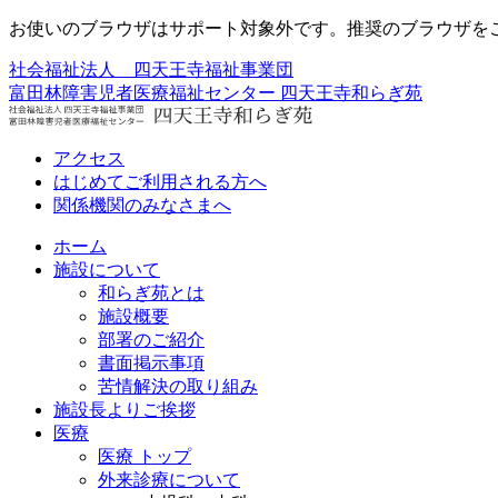
お使いのブラウザはサポート対象外です。推奨のブラウザを
社会福祉法人 四天王寺福祉事業団
富田林障害児者医療福祉センター
四天王寺和らぎ苑
アクセス
はじめてご利用される方へ
関係機関のみなさまへ
ホーム
施設について
和らぎ苑とは
施設概要
部署のご紹介
書面掲示事項
苦情解決の取り組み
施設長よりご挨拶
医療
医療 トップ
外来診療について