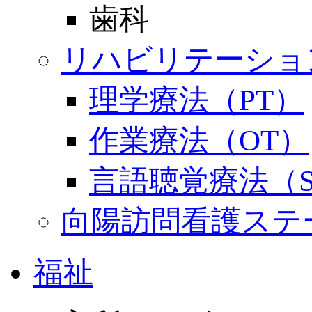
歯科
リハビリテーショ
理学療法（PT）
作業療法（OT）
言語聴覚療法（S
向陽訪問看護ステ
福祉