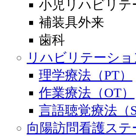
小児リハビリテ
補装具外来
歯科
リハビリテーショ
理学療法（PT）
作業療法（OT）
言語聴覚療法（S
向陽訪問看護ステ