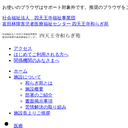
お使いのブラウザはサポート対象外です。推奨のブラウザを
社会福祉法人 四天王寺福祉事業団
富田林障害児者医療福祉センター
四天王寺和らぎ苑
アクセス
はじめてご利用される方へ
関係機関のみなさまへ
ホーム
施設について
和らぎ苑とは
施設概要
部署のご紹介
書面掲示事項
苦情解決の取り組み
施設長よりご挨拶
医療