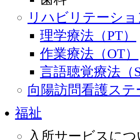
リハビリテーショ
理学療法（PT）
作業療法（OT）
言語聴覚療法（S
向陽訪問看護ステ
福祉
入所サービスにつ