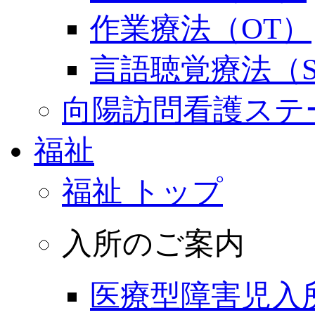
作業療法（OT）
言語聴覚療法（S
向陽訪問看護ステ
福祉
福祉 トップ
入所のご案内
医療型障害児入