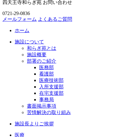
四天王寺和らぎ苑 お問い合わせ
0721-29-0836
メールフォーム
よくあるご質問
ホーム
施設について
和らぎ苑とは
施設概要
部署のご紹介
医務部
看護部
医療技術部
入所支援部
在宅支援部
事務局
書面掲示事項
苦情解決の取り組み
施設長よりご挨拶
医療