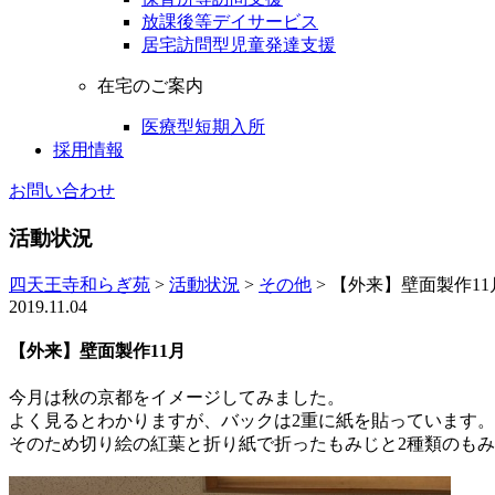
放課後等デイサービス
居宅訪問型児童発達支援
在宅のご案内
医療型短期入所
採用情報
お問い合わせ
活動状況
四天王寺和らぎ苑
>
活動状況
>
その他
>
【外来】壁面製作11
2019.11.04
【外来】壁面製作11月
今月は秋の京都をイメージしてみました。
よく見るとわかりますが、バックは2重に紙を貼っています。
そのため切り絵の紅葉と折り紙で折ったもみじと2種類のも