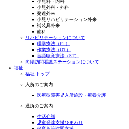
小児科・内科
小児外科・外科
発達外来
小児リハビリテーション外来
補装具外来
歯科
リハビリテーションについて
理学療法（PT）
作業療法（OT）
言語聴覚療法（ST）
向陽訪問看護ステーションについて
福祉
福祉 トップ
入所のご案内
医療型障害児入所施設・療養介護
通所のご案内
生活介護
児童発達支援ひまわり
保育所等訪問支援