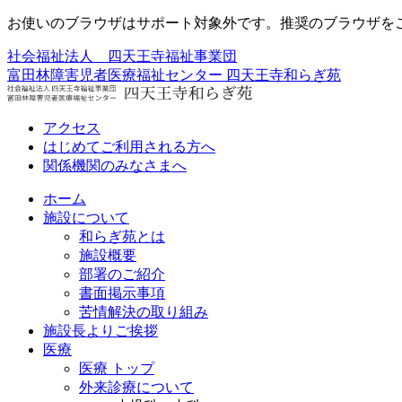
お使いのブラウザはサポート対象外です。推奨のブラウザを
社会福祉法人 四天王寺福祉事業団
富田林障害児者医療福祉センター
四天王寺和らぎ苑
アクセス
はじめてご利用される方へ
関係機関のみなさまへ
ホーム
施設について
和らぎ苑とは
施設概要
部署のご紹介
書面掲示事項
苦情解決の取り組み
施設長よりご挨拶
医療
医療 トップ
外来診療について