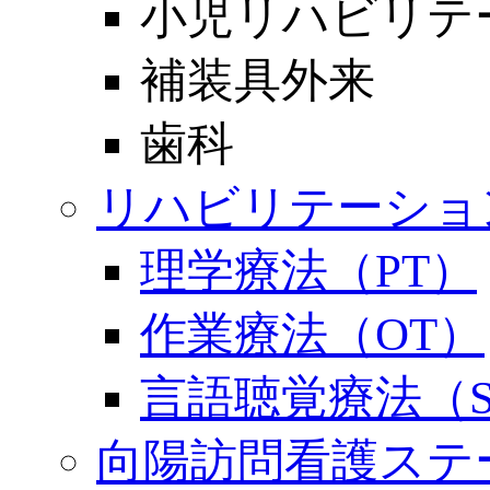
小児リハビリテ
補装具外来
歯科
リハビリテーショ
理学療法（PT）
作業療法（OT）
言語聴覚療法（S
向陽訪問看護ステ