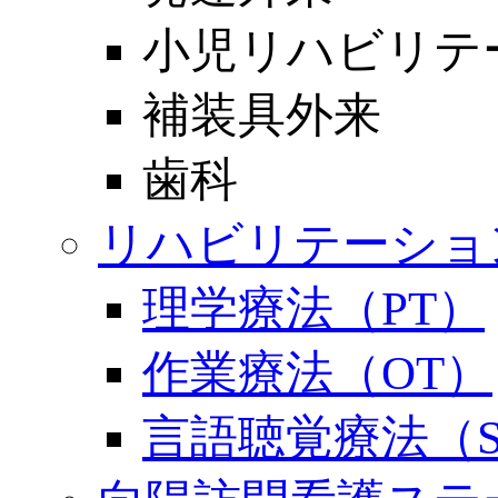
小児リハビリテ
補装具外来
歯科
リハビリテーショ
理学療法（PT）
作業療法（OT）
言語聴覚療法（S