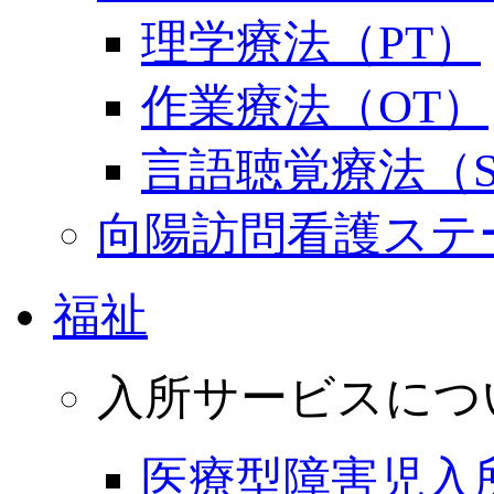
理学療法（PT）
作業療法（OT）
言語聴覚療法（S
向陽訪問看護ステ
福祉
入所サービスにつ
医療型障害児入