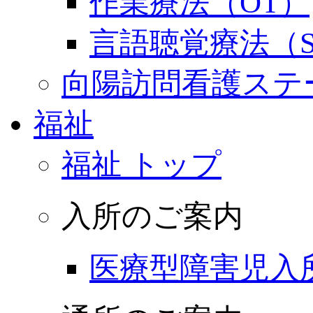
作業療法（OT）
言語聴覚療法（S
向陽訪問看護ステ
福祉
福祉 トップ
入所のご案内
医療型障害児入