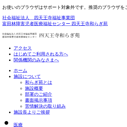
お使いのブラウザはサポート対象外です。推奨のブラウザを
社会福祉法人 四天王寺福祉事業団
富田林障害児者医療福祉センター
四天王寺和らぎ苑
アクセス
はじめてご利用される方へ
関係機関のみなさまへ
ホーム
施設について
和らぎ苑とは
施設概要
部署のご紹介
書面掲示事項
苦情解決の取り組み
施設長よりご挨拶
医療