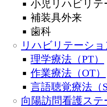
小児リハビリテ
補装具外来
歯科
リハビリテーショ
理学療法（PT）
作業療法（OT）
言語聴覚療法（S
向陽訪問看護ステ