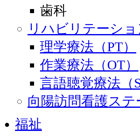
歯科
リハビリテーショ
理学療法（PT）
作業療法（OT）
言語聴覚療法（S
向陽訪問看護ステ
福祉