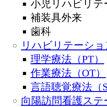
小児リハビリテ
補装具外来
歯科
リハビリテーショ
理学療法（PT）
作業療法（OT）
言語聴覚療法（S
向陽訪問看護ステ