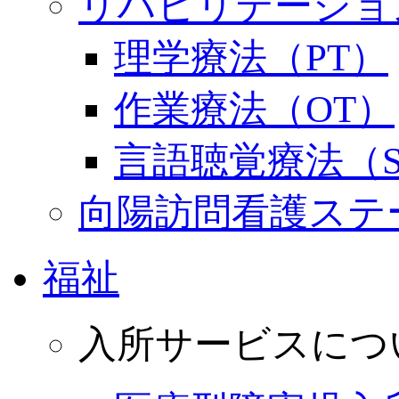
リハビリテーショ
理学療法（PT）
作業療法（OT）
言語聴覚療法（S
向陽訪問看護ステ
福祉
入所サービスにつ