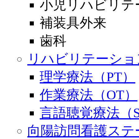
小児リハビリテ
補装具外来
歯科
リハビリテーショ
理学療法（PT）
作業療法（OT）
言語聴覚療法（S
向陽訪問看護ステ