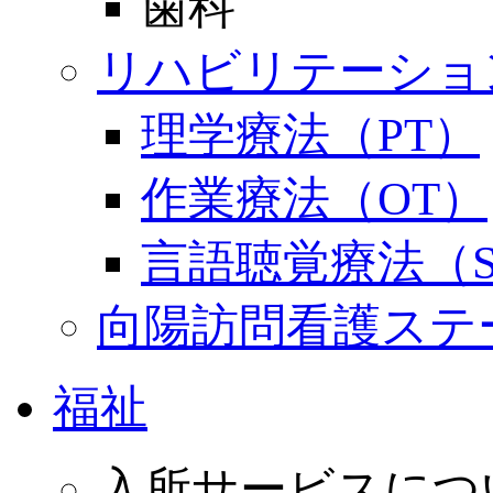
歯科
リハビリテーショ
理学療法（PT）
作業療法（OT）
言語聴覚療法（S
向陽訪問看護ステ
福祉
入所サービスにつ