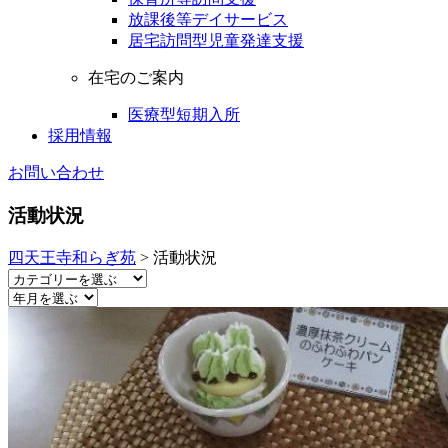
放課後等デイサービス
居宅訪問型児童発達支援
在宅のご案内
医療型短期入所
採用情報
お問い合わせ
活動状況
四天王寺和らぎ苑
>
活動状況