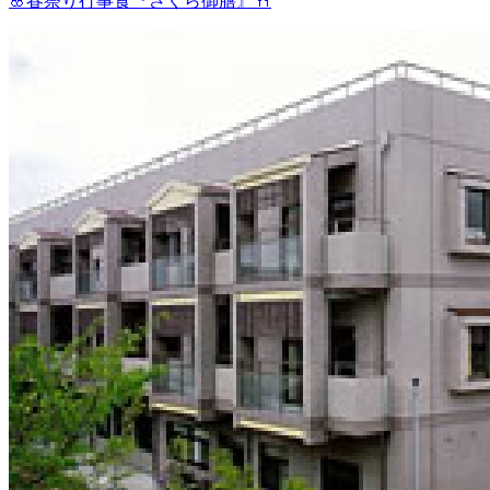
🌸春祭り行事食『さくら御膳』🍴