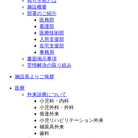
和らぎ苑とは
施設概要
部署のご紹介
医務部
看護部
医療技術部
入所支援部
在宅支援部
事務局
書面掲示事項
苦情解決の取り組み
施設長よりご挨拶
医療
外来診療について
小児科・内科
小児外科・外科
発達外来
小児リハビリテーション外来
補装具外来
歯科