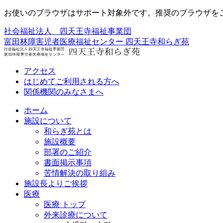
お使いのブラウザはサポート対象外です。推奨のブラウザを
社会福祉法人 四天王寺福祉事業団
富田林障害児者医療福祉センター
四天王寺和らぎ苑
アクセス
はじめてご利用される方へ
関係機関のみなさまへ
ホーム
施設について
和らぎ苑とは
施設概要
部署のご紹介
書面掲示事項
苦情解決の取り組み
施設長よりご挨拶
医療
医療 トップ
外来診療について