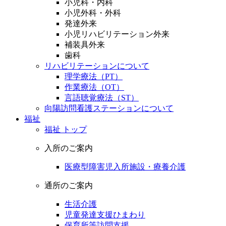
小児科・内科
小児外科・外科
発達外来
小児リハビリテーション外来
補装具外来
歯科
リハビリテーションについて
理学療法（PT）
作業療法（OT）
言語聴覚療法（ST）
向陽訪問看護ステーションについて
福祉
福祉 トップ
入所のご案内
医療型障害児入所施設・療養介護
通所のご案内
生活介護
児童発達支援ひまわり
保育所等訪問支援